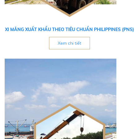
XI MĂNG XUẤT KHẨU THEO TIÊU CHUẨN PHILIPPINES (PNS)
Xem chi tiết