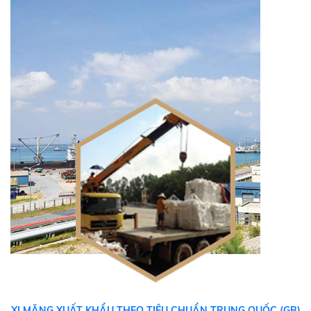
XI MĂNG XUẤT KHẨU THEO TIÊU CHUẨN TRUNG QUỐC (GB)