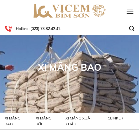
Skip
to
content
Hotline:
(023).73.82.42.42
XI MĂNG BAO
XI MĂNG
XI MĂNG
XI MĂNG XUẤT
CLINKER
BAO
RỜI
KHẨU