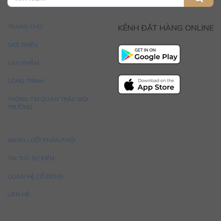
TRANG CHỦ
KÊNH ĐẶT HÀNG ONLINE
GIỚI THIỆU
SẢN PHẨM
CÔNG TRÌNH
THÔNG TIN QUAN TRẮC MÔI
TRƯỜNG
MẠNG LƯỚI PHÂN PHỐI
TIN TỨC SỰ KIỆN
QUAN HỆ CỔ ĐÔNG
LIÊN HỆ