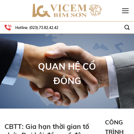
Skip
to
content
Hotline:
(023).73.82.42.42
QUAN HỆ CỔ
ĐÔNG
CÔNG
CBTT: Gia hạn thời gian tổ
TRÌNH