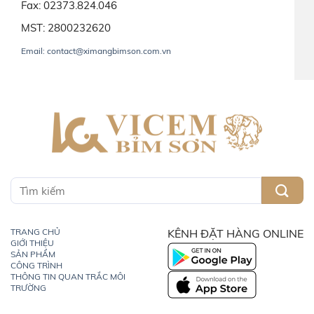
Fax: 02373.824.046
MST: 2800232620
Email: contact@ximangbimson.com.vn
TRANG CHỦ
KÊNH ĐẶT HÀNG ONLINE
GIỚI THIỆU
SẢN PHẨM
CÔNG TRÌNH
THÔNG TIN QUAN TRẮC MÔI
TRƯỜNG