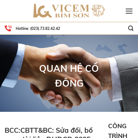
Skip
to
content
Hotline:
(023).73.82.42.42
QUAN HỆ CỔ
ĐÔNG
CÔNG
BCC:CBTT&BC: Sửa đổi, bổ
TRÌNH