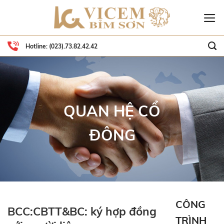
Skip
to
content
Hotline:
(023).73.82.42.42
QUAN HỆ CỔ
ĐÔNG
CÔNG
BCC:CBTT&BC: ký hợp đồng
TRÌNH