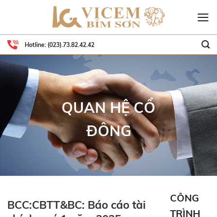
Skip
to
content
Hotline:
(023).73.82.42.42
QUAN HỆ CỔ
ĐÔNG
CÔNG
BCC:CBTT&BC: Báo cáo tài
TRÌNH