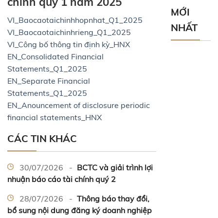
chính quý 1 năm 2025
MỚI
VI_Baocaotaichinhhopnhat_Q1_2025
NHẤT
VI_Baocaotaichinhrieng_Q1_2025
VI_Công bố thông tin định kỳ_HNX
EN_Consolidated Financial
Statements_Q1_2025
EN_Separate Financial
Statements_Q1_2025
EN_Anouncement of disclosure periodic
financial statements_HNX
CÁC TIN KHÁC
30/07/2026 -
BCTC và giải trình lợi
nhuận báo cáo tài chính quý 2
28/07/2026 -
Thông báo thay đổi,
bổ sung nội dung đăng ký doanh nghiệp