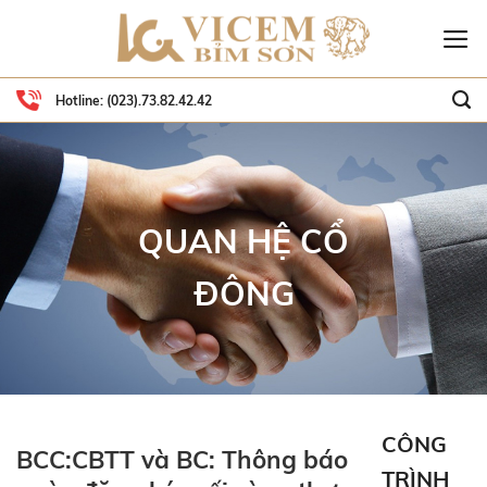
Skip
to
content
Hotline:
(023).73.82.42.42
QUAN HỆ CỔ
ĐÔNG
CÔNG
BCC:CBTT và BC: Thông báo
TRÌNH