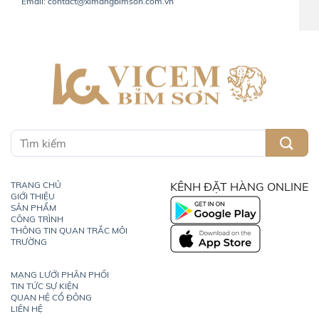
Email: contact@ximangbimson.com.vn
TRANG CHỦ
KÊNH ĐẶT HÀNG ONLINE
GIỚI THIỆU
SẢN PHẨM
CÔNG TRÌNH
THÔNG TIN QUAN TRẮC MÔI
TRƯỜNG
MẠNG LƯỚI PHÂN PHỐI
TIN TỨC SỰ KIỆN
QUAN HỆ CỔ ĐÔNG
LIÊN HỆ