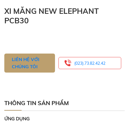
XI MĂNG NEW ELEPHANT
PCB30
LIÊN HỆ VỚI
(023).73.82.42.42
CHÚNG TÔI
THÔNG TIN SẢN PHẨM
ỨNG DỤNG