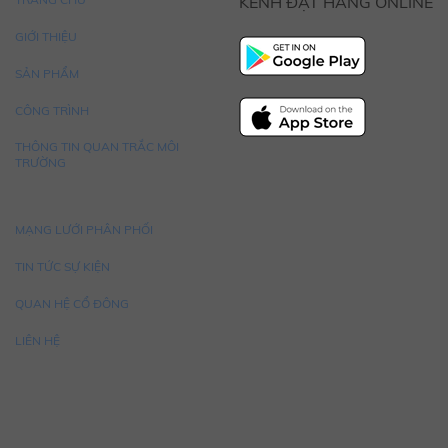
KÊNH ĐẶT HÀNG ONLINE
GIỚI THIỆU
SẢN PHẨM
CÔNG TRÌNH
THÔNG TIN QUAN TRẮC MÔI
TRƯỜNG
MẠNG LƯỚI PHÂN PHỐI
TIN TỨC SỰ KIỆN
QUAN HỆ CỔ ĐÔNG
LIÊN HỆ