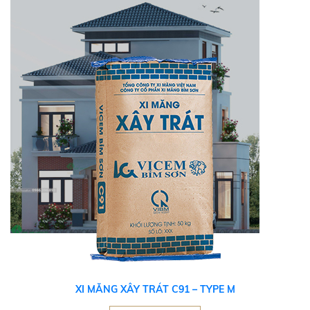
XI MĂNG XÂY TRÁT C91 – TYPE M