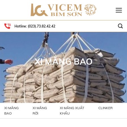
Skip
to
content
Hotline:
(023).73.82.42.42
XI MĂNG BAO
XI MĂNG
XI MĂNG
XI MĂNG XUẤT
CLINKER
BAO
RỜI
KHẨU