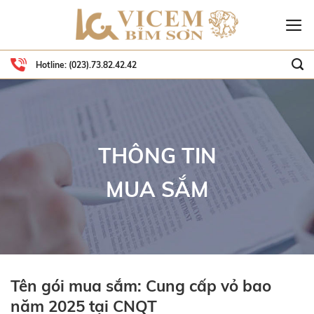
Skip
to
content
Hotline:
(023).73.82.42.42
THÔNG TIN
MUA SẮM
Tên gói mua sắm: Cung cấp vỏ bao
năm 2025 tại CNQT