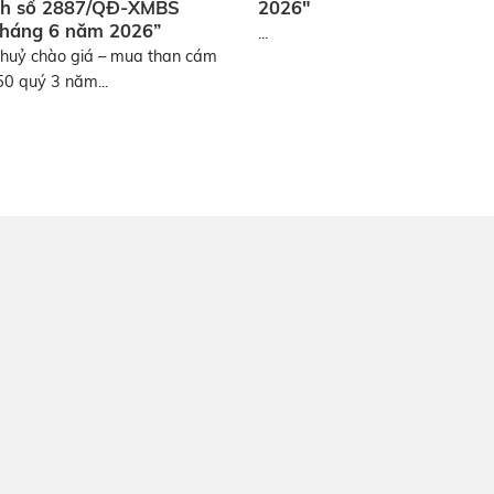
nh số 2887/QĐ-XMBS
2026″
tháng 6 năm 2026”
...
huỷ chào giá – mua than cám
950 quý 3 năm...