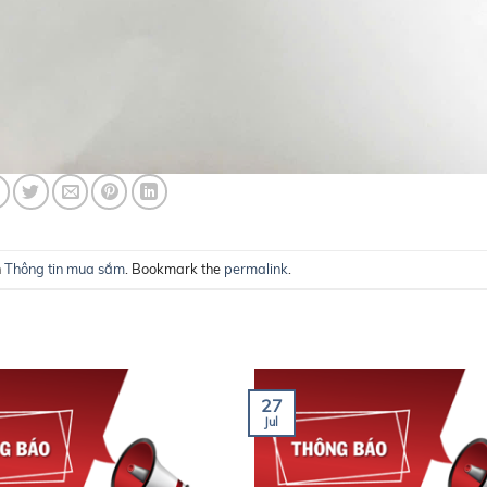
n
Thông tin mua sắm
. Bookmark the
permalink
.
27
Jul