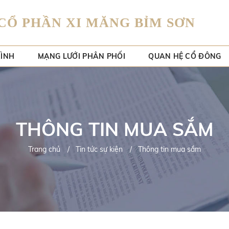
CỔ PHẦN XI MĂNG BỈM SƠN
RÌNH
MẠNG LƯỚI PHÂN PHỐI
QUAN HỆ CỔ ĐÔNG
THÔNG TIN MUA SẮM
Trang chủ
Tin tức sự kiện
Thông tin mua sắm