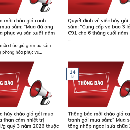
o mời chào giá cạnh
Quyết định về việc hủy gó
i mua sắm: “Mua đá ong
sắm: “Cung cấp vỏ bao 3 l
a phục vụ sản xuất năm
C91 cho 6 tháng cuối năm
...
mời chào giá gói mua sắm
 phong hóa phục vụ...
14
Jul
o hủy chào giá gói mua
Thông báo mời chào giá c
 than cám nhiệt trị
tranh gói mua sắm:” Mua 
l/g quý 3 năm 2026 thuộc
tông nhập ngoại sửa chữa 