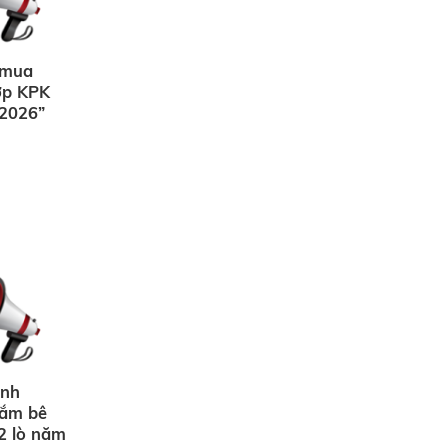
i mua
ớp KPK
 2026”
ạnh
sắm bê
2 lò năm