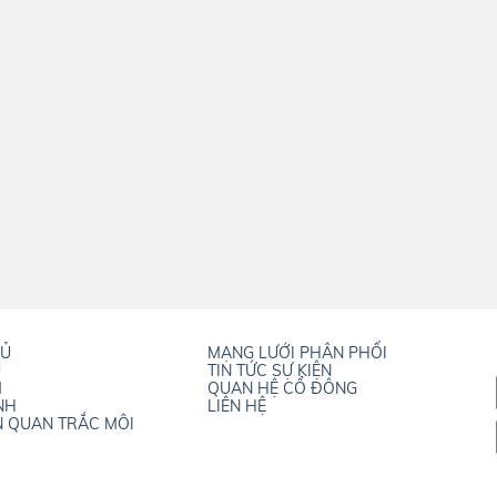
HỦ
MẠNG LƯỚI PHÂN PHỐI
U
TIN TỨC SỰ KIỆN
M
QUAN HỆ CỔ ĐÔNG
NH
LIÊN HỆ
N QUAN TRẮC MÔI