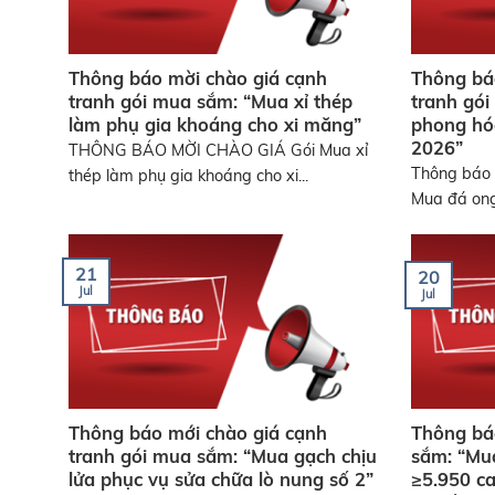
Thông báo mời chào giá cạnh
Thông bá
tranh gói mua sắm: “Mua xỉ thép
tranh gó
làm phụ gia khoáng cho xi măng”
phong hó
2026”
THÔNG BÁO MỜI CHÀO GIÁ Gói Mua xỉ
Thông báo 
thép làm phụ gia khoáng cho xi...
Mua đá ong
21
20
Jul
Jul
Thông báo mới chào giá cạnh
Thông bá
tranh gói mua sắm: “Mua gạch chịu
sắm: “Mua
lửa phục vụ sửa chữa lò nung số 2”
≥5.950 ca