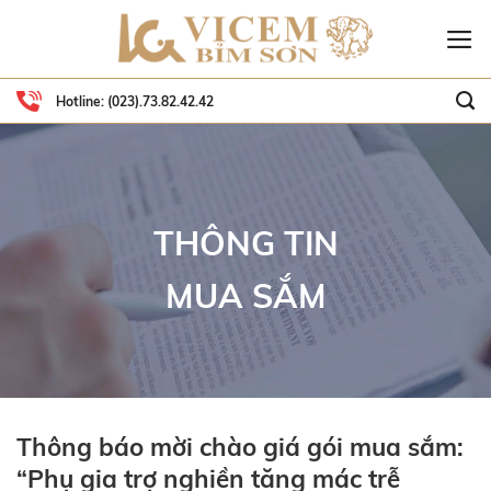
Skip
to
content
Hotline:
(023).73.82.42.42
THÔNG TIN
MUA SẮM
Thông báo mời chào giá gói mua sắm:
“Phụ gia trợ nghiền tăng mác trễ