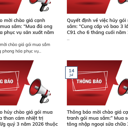
o mời chào giá cạnh
Quyết định về việc hủy gó
i mua sắm: “Mua đá ong
sắm: “Cung cấp vỏ bao 3 l
a phục vụ sản xuất năm
C91 cho 6 tháng cuối năm
...
mời chào giá gói mua sắm
 phong hóa phục vụ...
14
Jul
o hủy chào giá gói mua
Thông báo mời chào giá c
 than cám nhiệt trị
tranh gói mua sắm:” Mua 
l/g quý 3 năm 2026 thuộc
tông nhập ngoại sửa chữa 