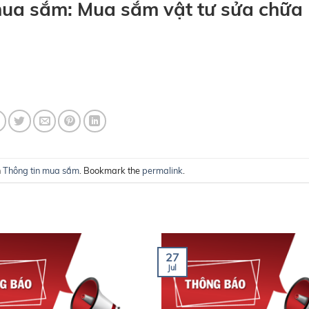
mua sắm: Mua sắm vật tư sửa chữa
n
Thông tin mua sắm
. Bookmark the
permalink
.
27
Jul