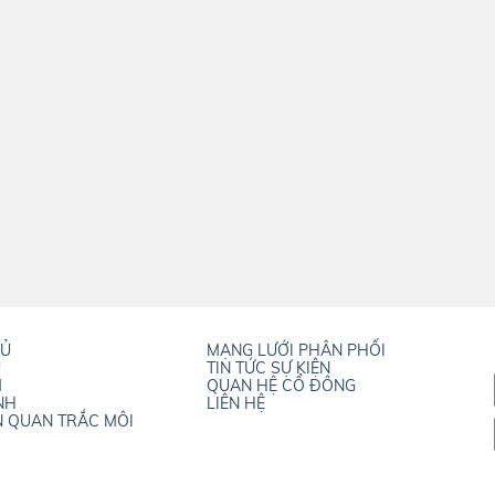
HỦ
MẠNG LƯỚI PHÂN PHỐI
U
TIN TỨC SỰ KIỆN
M
QUAN HỆ CỔ ĐÔNG
NH
LIÊN HỆ
N QUAN TRẮC MÔI