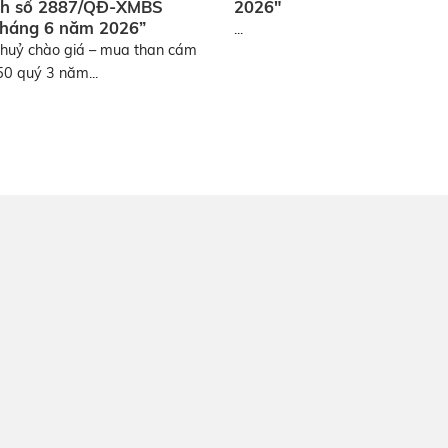
nh số 2887/QĐ-XMBS
2026″
tháng 6 năm 2026”
...
huỷ chào giá – mua than cám
950 quý 3 năm...