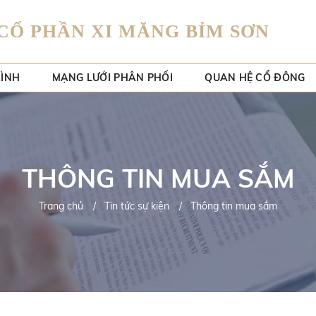
CỔ PHẦN XI MĂNG BỈM SƠN
RÌNH
MẠNG LƯỚI PHÂN PHỐI
QUAN HỆ CỔ ĐÔNG
THÔNG TIN MUA SẮM
Trang chủ
Tin tức sự kiện
Thông tin mua sắm