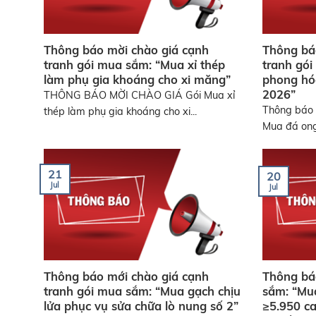
Thông báo mời chào giá cạnh
Thông bá
tranh gói mua sắm: “Mua xỉ thép
tranh gó
làm phụ gia khoáng cho xi măng”
phong hó
2026”
THÔNG BÁO MỜI CHÀO GIÁ Gói Mua xỉ
Thông báo 
thép làm phụ gia khoáng cho xi...
Mua đá ong
21
20
Jul
Jul
Thông báo mới chào giá cạnh
Thông bá
tranh gói mua sắm: “Mua gạch chịu
sắm: “Mua
lửa phục vụ sửa chữa lò nung số 2”
≥5.950 ca