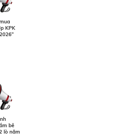
i mua
ớp KPK
 2026”
ạnh
sắm bê
2 lò năm