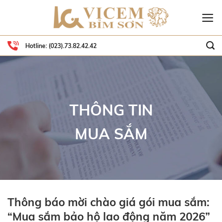
Skip
to
content
Hotline:
(023).73.82.42.42
THÔNG TIN
MUA SẮM
Thông báo mời chào giá gói mua sắm:
“Mua sắm bảo hộ lao động năm 2026”