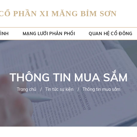
CỔ PHẦN XI MĂNG BỈM SƠN
RÌNH
MẠNG LƯỚI PHÂN PHỐI
QUAN HỆ CỔ ĐÔNG
THÔNG TIN MUA SẮM
Trang chủ
Tin tức sự kiện
Thông tin mua sắm