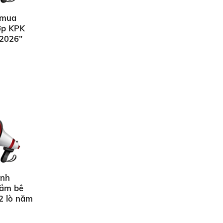
i mua
ớp KPK
 2026”
ạnh
sắm bê
2 lò năm