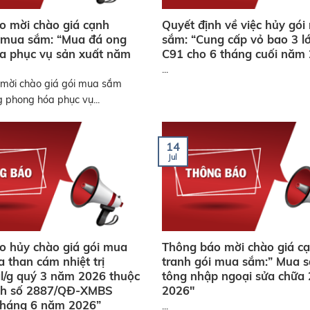
o mời chào giá cạnh
Quyết định về việc hủy gó
i mua sắm: “Mua đá ong
sắm: “Cung cấp vỏ bao 3 l
a phục vụ sản xuất năm
C91 cho 6 tháng cuối năm
...
mời chào giá gói mua sắm
 phong hóa phục vụ...
14
Jul
o hủy chào giá gói mua
Thông báo mời chào giá c
 than cám nhiệt trị
tranh gói mua sắm:” Mua 
l/g quý 3 năm 2026 thuộc
tông nhập ngoại sửa chữa 
nh số 2887/QĐ-XMBS
2026″
tháng 6 năm 2026”
...