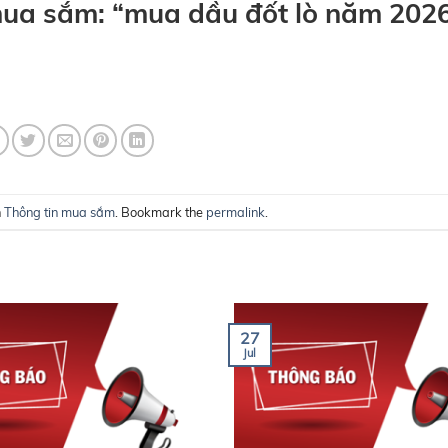
mua sắm: “mua dầu đốt lò năm 202
n
Thông tin mua sắm
. Bookmark the
permalink
.
27
Jul