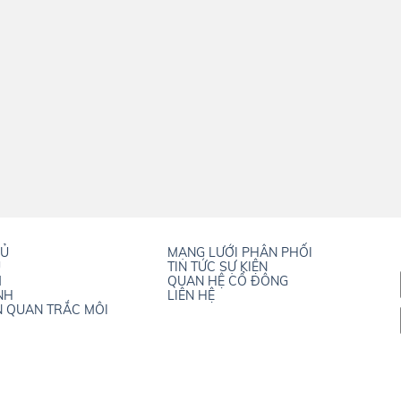
HỦ
MẠNG LƯỚI PHÂN PHỐI
U
TIN TỨC SỰ KIỆN
M
QUAN HỆ CỔ ĐÔNG
NH
LIÊN HỆ
N QUAN TRẮC MÔI