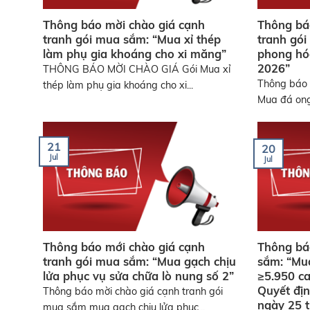
Thông báo mời chào giá cạnh
Thông bá
tranh gói mua sắm: “Mua xỉ thép
tranh gó
làm phụ gia khoáng cho xi măng”
phong hó
2026”
THÔNG BÁO MỜI CHÀO GIÁ Gói Mua xỉ
Thông báo 
thép làm phụ gia khoáng cho xi...
Mua đá ong
21
20
Jul
Jul
Thông báo mới chào giá cạnh
Thông bá
tranh gói mua sắm: “Mua gạch chịu
sắm: “Mua
lửa phục vụ sửa chữa lò nung số 2”
≥5.950 ca
Quyết đị
Thông báo mời chào giá cạnh tranh gói
ngày 25 
mua sắm mua gạch chịu lửa phục...