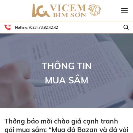
Skip
to
content
Hotline:
(023).73.82.42.42
THÔNG TIN
MUA SẮM
Thông báo mời chào giá cạnh tranh
gói mua sắm: “Mua đá Bazan và đá vôi