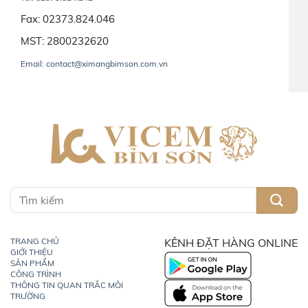
Fax: 02373.824.046
MST: 2800232620
Email: contact@ximangbimson.com.vn
TRANG CHỦ
KÊNH ĐẶT HÀNG ONLINE
GIỚI THIỆU
SẢN PHẨM
CÔNG TRÌNH
THÔNG TIN QUAN TRẮC MÔI
TRƯỜNG