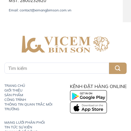
MST: 2800232620
Email: contact@ximangbimson.com.vn
TRANG CHỦ
KÊNH ĐẶT HÀNG ONLINE
GIỚI THIỆU
SẢN PHẨM
CÔNG TRÌNH
THÔNG TIN QUAN TRẮC MÔI
TRƯỜNG
MẠNG LƯỚI PHÂN PHỐI
TIN TỨC SỰ KIỆN