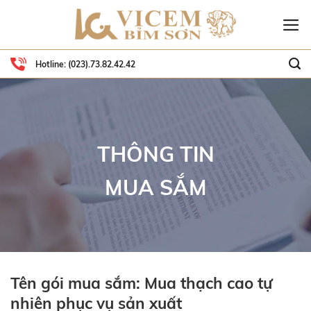
Skip
to
content
Hotline:
(023).73.82.42.42
THÔNG TIN
MUA SẮM
Tên gói mua sắm: Mua thạch cao tự
nhiên phục vụ sản xuất