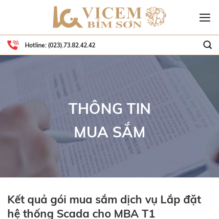
Skip
to
content
Hotline:
(023).73.82.42.42
THÔNG TIN
MUA SẮM
Kết quả gói mua sắm dịch vụ Lắp đặt
hệ thống Scada cho MBA T1