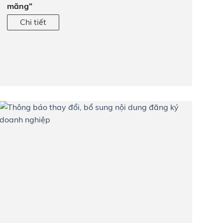
măng”
Chi tiết